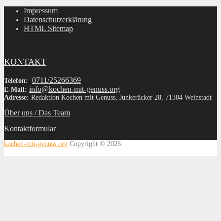
Impressum
Datenschutzerklärung
HTML Sitemap
KONTAKT
0711/25266369
Telefon:
info@kochen-mit-genuss.org
E-Mail:
Adresse:
Redaktion Kochen mit Genuss, Junkeräcker 28, 71384 Weinstadt
Über uns / Das Team
Kontaktformular
kochen-mit-genuss.org
Copyright © 2026.