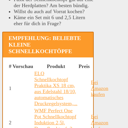
der Herdplatten? Am besten bündig.
Willst du auch auf Vorrat kochen?
Käme ein Set mit 6 und 2,5 Litern
eher für dich in Frage?
EMPFEHLUNG: BELIEBTE
KLEINE
SCHNELLKOCHTÖPFE
#
Vorschau
Produkt
Preis
ELO
Schnellkochtopf
Bei
Praktika XS 18 cm,
1
Amazon
aus Edelstahl 18/10,
kaufen
automatisches
Druckregelsystem,...
WMF Perfect One
Pot Schnellkochtopf
Bei
2
Induktion 2,5l,
Amazon