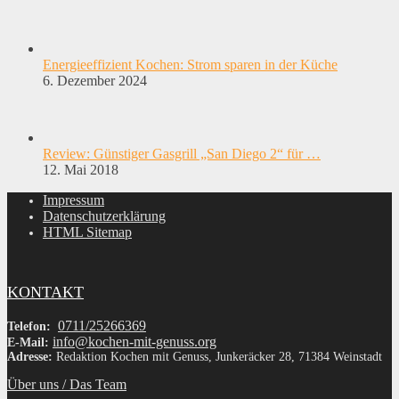
Energieeffizient Kochen: Strom sparen in der Küche
6. Dezember 2024
Review: Günstiger Gasgrill „San Diego 2“ für …
12. Mai 2018
Impressum
Datenschutzerklärung
HTML Sitemap
KONTAKT
0711/25266369
Telefon:
info@kochen-mit-genuss.org
E-Mail:
Adresse:
Redaktion Kochen mit Genuss, Junkeräcker 28, 71384 Weinstadt
Über uns / Das Team