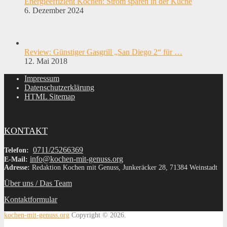
Energieeffizient Kochen: Strom sparen in der Küche
6. Dezember 2024
Review: Günstiger Gasgrill „San Diego 2“ für …
12. Mai 2018
Impressum
Datenschutzerklärung
HTML Sitemap
KONTAKT
0711/25266369
Telefon:
info@kochen-mit-genuss.org
E-Mail:
Adresse:
Redaktion Kochen mit Genuss, Junkeräcker 28, 71384 Weinstadt
Über uns / Das Team
Kontaktformular
kochen-mit-genuss.org
Copyright © 2026.