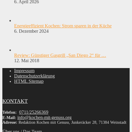
6. April 2026
Energieeffizient Kochen: Strom sparen in der Küche
6. Dezember 2024
Review: Günstiger Gasgrill „San Diego 2“ für …
12. Mai 2018
Impressum
Datenschutzerklärung
HTML Sitemap
KONTAKT
0711/25266369
Telefon:
info@kochen-mit-genuss.org
E-Mail:
Adresse:
Redaktion Kochen mit Genuss, Junkeräcker 28, 71384 Weinstadt
Über uns / Das Team