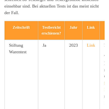
einsehbar sind. Bei aktuellen Tests ist das meist nicht
der Fall.
Zeitschrift
Testbericht
Jahr
Link
T
erschienen?
Stiftung
Ja
2023
Link
Ne
Warentest
Te
Be
no
Ge
Sa
R
mi
1,