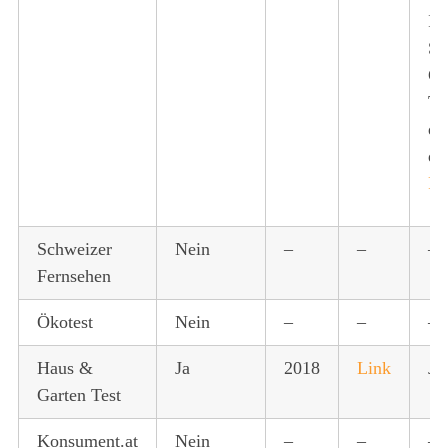
Im
Si
Ge
Te
de
de
R
Schweizer
Nein
–
–
–
Fernsehen
Ökotest
Nein
–
–
–
Haus &
Ja
2018
Link
Ja
Garten Test
Konsument.at
Nein
–
–
–