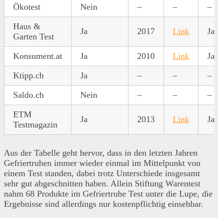
Ökotest
Nein
–
–
–
Haus &
Ja
2017
Link
Ja
Garten Test
Konsument.at
Ja
2010
Link
Ja
Ktipp.ch
Ja
–
–
–
Saldo.ch
Nein
–
–
–
ETM
Ja
2013
Link
Ja
Testmagazin
Aus der Tabelle geht hervor, dass in den letzten Jahren
Gefriertruhen immer wieder einmal im Mittelpunkt von
einem Test standen, dabei trotz Unterschiede insgesamt
sehr gut abgeschnitten haben. Allein Stiftung Warentest
nahm 68 Produkte im Gefriertruhe Test unter die Lupe, die
Ergebnisse sind allerdings nur kostenpflichtig einsehbar.