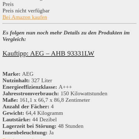
Preis
Preis nicht verfügbar
Bei Amazon kaufen
Es folgen nun noch mehr Details zu den Produkten im
Vergleich:
Kauftipp: AEG – AHB 93331LW
Marke:
AEG
Nutzinhalt:
327 Liter
Energieeffizienzklasse:
A+++
Jahresstromverbrauch:
150 Kilowattstunden
Maße:
161,1 x 66,7 x 86,8 Zentimeter
Anzahl der Fächer:
4
Gewicht:
64,4 Kilogramm
Lautstärke:
44 Dezibel
Lagerzeit bei Störung:
48 Stunden
Innenbeleuchtung:
Ja