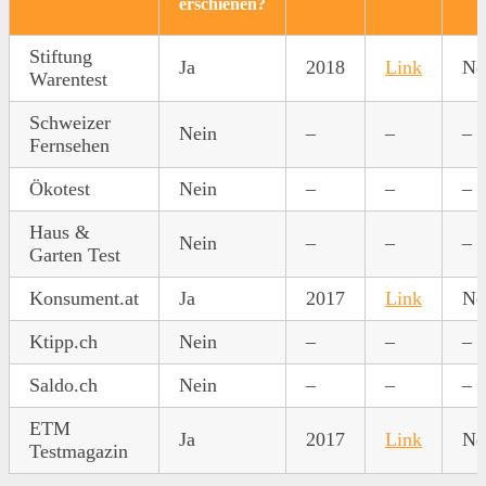
erschienen?
Stiftung
Ja
2018
Link
Ne
Warentest
Schweizer
Nein
–
–
–
Fernsehen
Ökotest
Nein
–
–
–
Haus &
Nein
–
–
–
Garten Test
Konsument.at
Ja
2017
Link
Ne
Ktipp.ch
Nein
–
–
–
Saldo.ch
Nein
–
–
–
ETM
Ja
2017
Link
Ne
Testmagazin