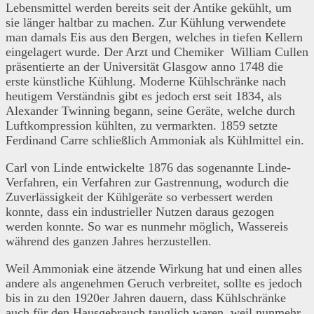
Lebensmittel werden bereits seit der Antike gekühlt, um
sie länger haltbar zu machen. Zur Kühlung verwendete
man damals Eis aus den Bergen, welches in tiefen Kellern
eingelagert wurde. Der Arzt und Chemiker William Cullen
präsentierte an der Universität Glasgow anno 1748 die
erste künstliche Kühlung. Moderne Kühlschränke nach
heutigem Verständnis gibt es jedoch erst seit 1834, als
Alexander Twinning begann, seine Geräte, welche durch
Luftkompression kühlten, zu vermarkten. 1859 setzte
Ferdinand Carre schließlich Ammoniak als Kühlmittel ein.
Carl von Linde entwickelte 1876 das sogenannte Linde-
Verfahren, ein Verfahren zur Gastrennung, wodurch die
Zuverlässigkeit der Kühlgeräte so verbessert werden
konnte, dass ein industrieller Nutzen daraus gezogen
werden konnte. So war es nunmehr möglich, Wassereis
während des ganzen Jahres herzustellen.
Weil Ammoniak eine ätzende Wirkung hat und einen alles
andere als angenehmen Geruch verbreitet, sollte es jedoch
bis in zu den 1920er Jahren dauern, dass Kühlschränke
auch für den Hausgebrauch tauglich waren, weil nunmehr