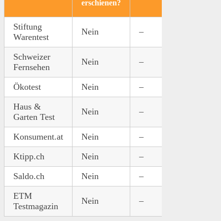
erschienen?
k
Stiftung
Nein
–
–
–
Warentest
Schweizer
Nein
–
–
–
Fernsehen
Ökotest
Nein
–
–
–
Haus &
Nein
–
–
–
Garten Test
Konsument.at
Nein
–
–
–
Ktipp.ch
Nein
–
–
–
Saldo.ch
Nein
–
–
–
ETM
Nein
–
–
–
Testmagazin