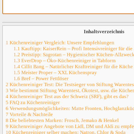
Inhaltsverzeichnis
1
Küchenreiniger Vergleich: Unsere Empfehlungen
1.1
Kauftipp: KaiserRein – Profi Intensivreiniger für di
1.2
Preistipp: Sagrotan – Hygienischer Küchen-Allzweckr
1.3
EverDrop – Öko-Küchenreiniger in Tabform
1.4
Cillit Bang – Natürlicher Kraftreiniger für die Küche
1.5
Meister Proper – XXL Küchenspray
1.6
Bref – Power Fettlöser
2
Küchenreiniger Test: Die Testsieger von Stiftung Warente
3
Wie bestimmt Stiftung Warentest, Ökotest, usw. die Küchen
4
Küchenreiniger Test aus der Schweiz (SRF), gibt es das?
5
FAQ zu Küchenreiniger
6
Verwendungsmöglichkeiten: Matte Fronten, Hochglanzküc
7
Vorteile & Nachteile
8
Die beliebtesten Marken: Frosch, Jemako & Henkel
9
Küchenreiniger Angebote von Lidl, DM und Aldi zu empf
10
Küchenreiniger selber machen: Natron, Chlor & Soda