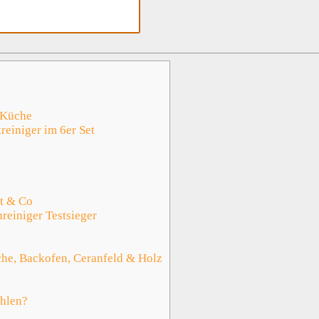
e Küche
einiger im 6er Set
st & Co
reiniger Testsieger
he, Backofen, Ceranfeld & Holz
ehlen?