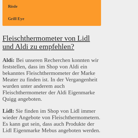
Rösle
Grill Eye
Bei Rosenstein und Söhne handelt es sich um einen
Besonders bekannt ist die Marke Weber durch seine
In erster Linie ist Rösle eine Metallwarenfabrik.
Bei der Marke Grill Eye handelt es sich um eine
Händler, welcher verschiedene Produkte rund um
Grills. Es wird jedoch unter der Marke auch
Dort werden unter anderem Töpfe oder Pfannen
spezielle Marke, welche sich auf die Entwicklung
Fleischthermometer von Lidl
das Thema Essen anbietet. Unter anderem gehören
zahlreiches Zubehör, wie zum Beispiel auch
hergestellt. Unter anderem sind im Sortiment auch
und Herstellung von Fleischthermometer
dazu auch Fleischthermometer.
Fleischthermometer angeboten.
Fleischthermometer zu finden.
spezialisiert hat.
und Aldi zu empfehlen?
Aldi:
Bei unseren Recherchen konnten wir
feststellen, dass im Shop von Aldi ein
bekanntes Fleischthermometer der Marke
Meater zu finden ist. In der Vergangenheit
wurden unter anderem auch
Fleischthermometer der Aldi Eigenmarke
Quigg angeboten.
Lidl:
Sie finden im Shop von Lidl immer
wieder Angebote von Fleischthermometern.
Es kann gut sein, dass auch Produkte der
Lidl Eigenmarke Mebus angeboten werden.