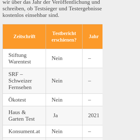
wir über das Jahr der Veröffentlichung und
schreiben, ob Testsieger und Testergebnisse
kostenlos einsehbar sind.
Testbericht
Tes
Zeitschrift
Jahr
Link
erschienen?
Stiftung
Nein
–
–
–
Warentest
SRF –
Schweizer
Nein
–
–
–
Fernsehen
Ökotest
Nein
–
–
–
Haus &
Ja
2021
Link
Ja
Garten Test
Konsument.at
Nein
–
–
–