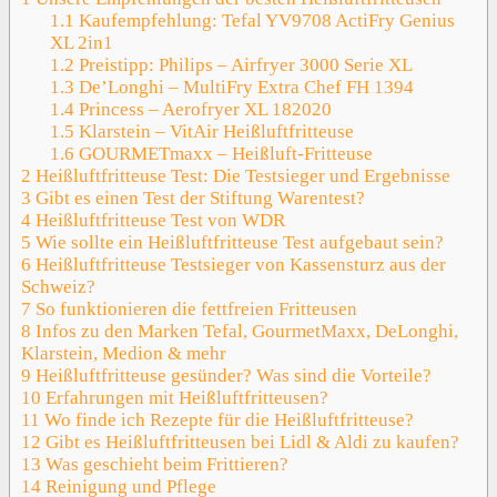
1.1
Kaufempfehlung: Tefal YV9708 ActiFry Genius
XL 2in1
1.2
Preistipp: Philips – Airfryer 3000 Serie XL
1.3
De’Longhi – MultiFry Extra Chef FH 1394
1.4
Princess – Aerofryer XL 182020
1.5
Klarstein – VitAir Heißluftfritteuse
1.6
GOURMETmaxx – Heißluft-Fritteuse
2
Heißluftfritteuse Test: Die Testsieger und Ergebnisse
3
Gibt es einen Test der Stiftung Warentest?
4
Heißluftfritteuse Test von WDR
5
Wie sollte ein Heißluftfritteuse Test aufgebaut sein?
6
Heißluftfritteuse Testsieger von Kassensturz aus der
Schweiz?
7
So funktionieren die fettfreien Fritteusen
8
Infos zu den Marken Tefal, GourmetMaxx, DeLonghi,
Klarstein, Medion & mehr
9
Heißluftfritteuse gesünder? Was sind die Vorteile?
10
Erfahrungen mit Heißluftfritteusen?
11
Wo finde ich Rezepte für die Heißluftfritteuse?
12
Gibt es Heißluftfritteusen bei Lidl & Aldi zu kaufen?
13
Was geschieht beim Frittieren?
14
Reinigung und Pflege