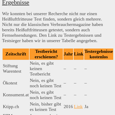
Ergebnisse
Wir konnten bei unserer Recherche nicht nur einen
Heißluftfritteuse Test finden, sondern gleich mehrere.
Nicht nur die klassischen Verbrauchermagazine haben
bereits Heißuftfritteusen getestet, sondern auch
Fernsehsendungen. Den Link zu Testergebnissen und
Testsieger haben wir in unserer Tabelle angegeben.
Testbericht
Testergebnisse
Zeitschrift
Jahr
Link
erschienen?
kostenlos
Nein, es gibt
Stiftung
keinen
–
–
–
Warentest
Testbericht
Nein, es gibt
Ökotest
–
–
–
noch keinen Test
Nein, es gibt
Konsument.at
–
–
–
noch keinen Test
Nein, bisher gibt
Ktipp.ch
2016
Link
Ja
es keinen Test